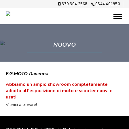
370 304 2568
0544 401950
NUOVO
F.G.MOTO Ravenna
Abbiamo un ampio showroom completamente
adibito all'esposizione di moto e scooter nuovi e
usati.
Vienici a trovare!