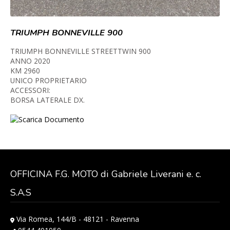
TRIUMPH BONNEVILLE 900
TRIUMPH BONNEVILLE STREETTWIN 900
ANNO 2020
KM 2960
UNICO PROPRIETARIO
ACCESSORI:
BORSA LATERALE DX.
Scarica Documento
OFFICINA F.G. MOTO di Gabriele Liverani e. c.
S.A.S
Via Romea, 144/B - 48121 - Ravenna