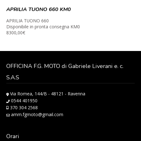
APRILIA TUONO 660 KM0
APRILIA TUONO 660
Disponibile in pronta consegna KM0
8300,00€
OFFICINA F.G. MOTO di Gabriele Liverani e. c.
S.A.S
Via Romea, 144/B - 48121 - Ravenna
0544 401950
370 304 2568
amm.fgmoto@gmail.com
Orari