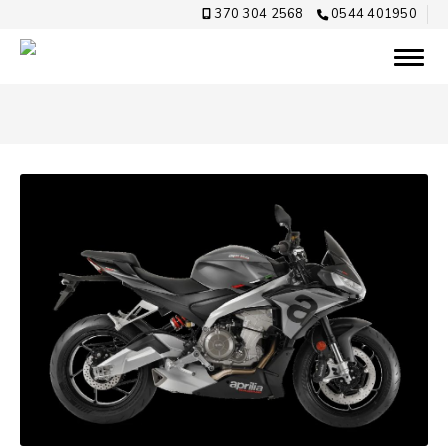
370 304 2568
0544 401950